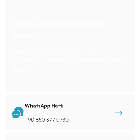
Destek Ekibimize Hemen
Ulaşın
Teknik ve satış ekiplerimizle her an
yanınızdayız; dilediğiniz yöntemle bize kolayca
ulaşabilirsiniz.
WhatsApp Hattı
+90 850 377 0730